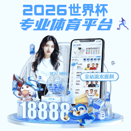
MK体育官方入口 - MK
SPORTS中国官网通道
MK体育官方入口 - MK SPORTS中国官
网通道:高美地毯清洗机