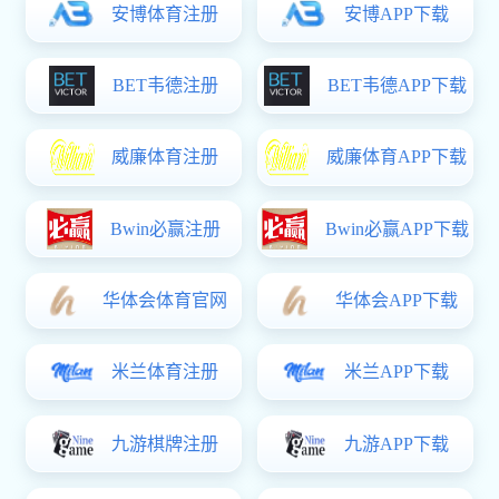
MK体育官方入口 - MK SPORTS中国
官网通道:
太古冷链物流（南京
MK体育官方入口 - MK SPORTS中国
官网通道:
重庆港腾供应链管理