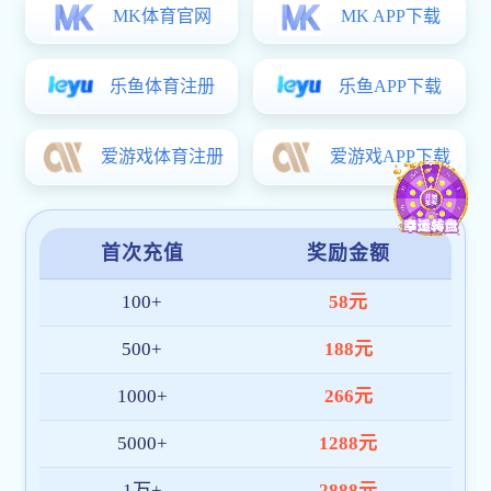
MK体育官方入口 - MK SPORTS中国
官网通道:
无锡华邦世捷供应链
为满足客户需求，公司仅在无锡新区就设立了逾8万平方
米的各类...