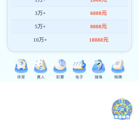
MK体育官方入口 - MK SPORTS中国
官网通道:
中国移动通信集团江