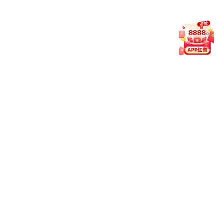
官网通道:
中国人民银行淄博市
驾驶式洗地机 中国人民银行淄博市中心支行保洁使用高美
GM-...
MK体育官方入口 - MK SPORTS中国
官网通道:
湖南省烟草公司永州
高美MINI驾驶式洗地机(迷你洗地车)入驻湖南省烟草永州市公司