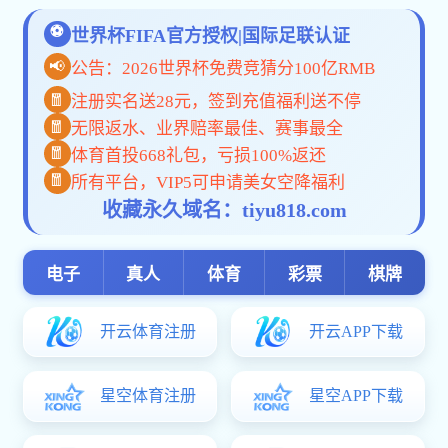
MK体育官方入口 - MK SPORTS中国
官网通道:
交通银行江苏省分行
中国交通银行江苏省分行选用高美驾驶式洗地机等MK世界杯
（中国）设备做保洁