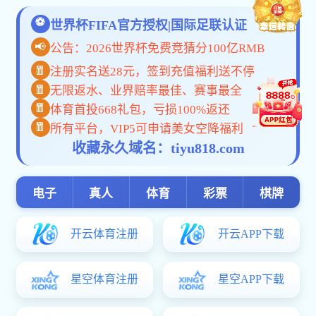
高美驾驶扫地车GM1450
高美驾驶式扫地车GM1400
? 版权所有：坦能高美（合肥）环保科技有限公司 ??