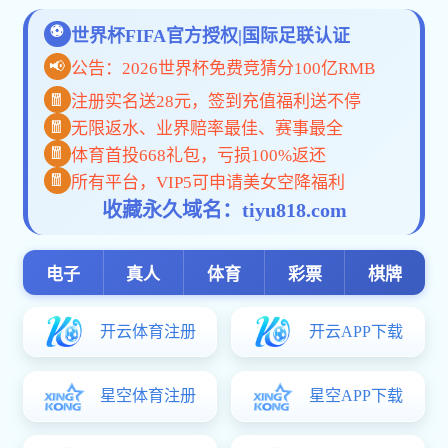
MK体育官方入口 - MK SPORTS中国
官网通道:
宁海维也纳酒店