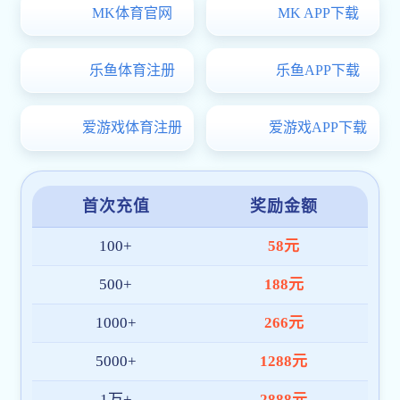
MK体育官方入口 - MK SPORTS中国
官网通道:
南京饭店