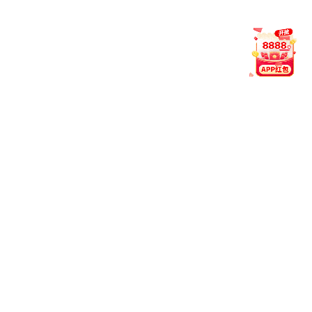
官网通道:
江苏饭店
MK体育官方入口 - MK SPORTS中国
官网通道:
南京钟山宾馆（江苏