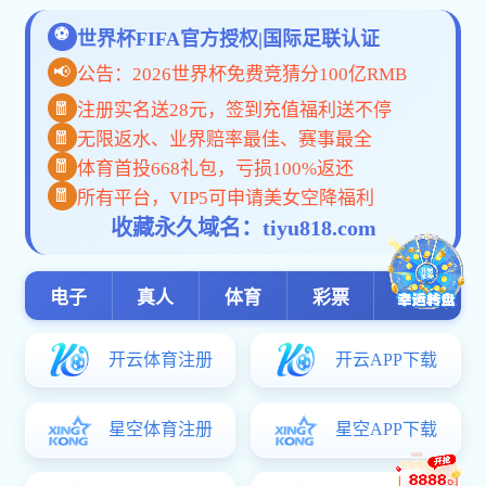
位置：
资讯中心
>>内容
时间：2020年12月02日
选择驾驶式洗地车首选搞清楚这些个问题？
1. 购买驾驶式洗地车的预算有多少？
2. 需要清洗的地面有多大，材质怎么样？
3. 对清洗后的效果有什么要求？
搞清楚这3个问题，再一一去咨询不同的品牌公司，而后
决定买什么样的品牌（根据预算可选档次不同的品牌）、购买
大/中/小/迷你型驾驶洗地车、多大的工作效率以及性
能、质量、效果如何等。再与厂家或销售方
沟通之时，将自己这些问题带入，分别找到答
案，然后更近一步去选择合适又好的牌子。