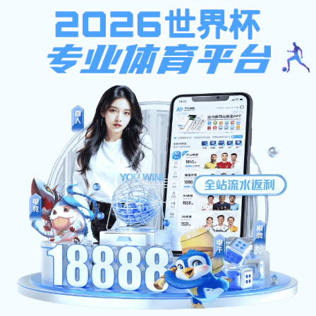
MK体育官方入口 - MK
SPORTS中国官网通道
MK体育官方入口 - MK SPORTS中国官
网通道:资讯中心
企业最新动态、行业信息资源等...
MK体育官方入口 - MK SPORTS中国官网通道:驾
驶式洗地车哪个牌子好，怎
么。